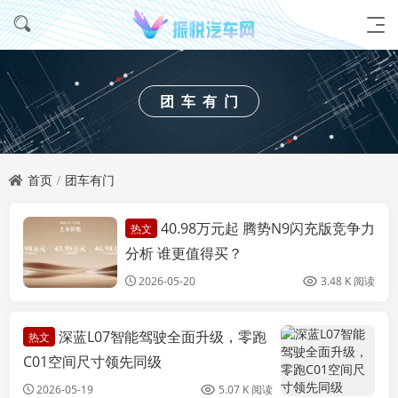
团车有门
首页
团车有门
40.98万元起 腾势N9闪充版竞争力
热文
团车有门
分析 谁更值得买？
2026-05-20
3.48 K 阅读
深蓝L07智能驾驶全面升级，零跑
热文
C01空间尺寸领先同级
2026-05-19
5.07 K 阅读