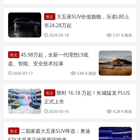
大五座SUV价值旗舰，乐道L80上
热文
团车有门
市24.28万起
2026-05-18
5.01 K 阅读
45.98万起，全新一代理想L9底
热文
盘、智能、安全技术拉满
2026-05-17
3.86 K 阅读
限时 16.18 万起！长城猛龙 PLUS
热文
团车有门
正式上市
2026-05-16
4.28 K 阅读
二胎家庭大五座SUV终选：奥迪
热文
E7X才是真正的家庭守护者