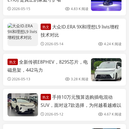
2026-05-15
4.83 K 阅读
大众ID.ERA 9X和理想L9 livis增程
热文
团车有门
技术对比
2026-05-14
4.24 K 阅读
全新传祺E8PHEV，8295芯片，电
热文
磁悬架，442马力
2026-05-13
3.28 K 阅读
手持10万元预算选购插电混动
热文
团车有门
SUV，面对这7款选择，为何越看越难以
定夺？
2026-05-12
4.67 K 阅读