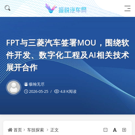
FPT与三菱汽车签署MOU，围绕软
件开发、数字化工程及AI相关技术
展开合作
极翰无尽
2026-05-25
4.8 K阅读
首页
车技探索
正文