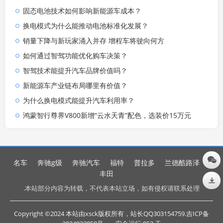
固态电池技术如何影响新能源车成本？
换电模式为什么能推动电池标准化发展？
销量下降与新玩家涌入并存 增程车将驶向何方
如何通过智驾功能优化购车决策？
智驾技术能提升汽车品牌价值吗？
新能源车产业链布局哪里有价值？
为什么换电模式能提升汽车利用率？
鸿蒙智行尊界V800新增“云水天青”配色，选装价15万元
名车
奔驰g级
奔驰汽车
福特
普拉多
兰德酷路泽
丰田
.本站部分内容为转载，不代表本站立场，如有侵权请联系处理
Copyright ©2024 本站由xsck版权所有，站长QQ303154759.
吉ICP备